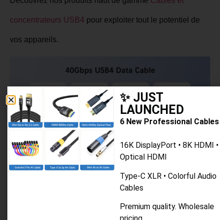
Découvrez nos produits haut de gamme
Câbles et
concentrateurs USB4
pour exploiter tout le potentiel de
vos appareils.
✨ JUST
LAUNCHED
6 New Professional Cables
16K DisplayPort • 8K HDMI •
Optical HDMI
Type-C XLR • Colorful Audio
Cables
Premium quality. Wholesale
pricing.