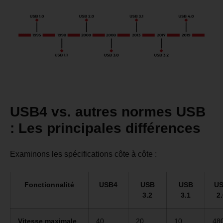
USB4 vs. autres normes USB
: Les principales différences
Examinons les spécifications côte à côte :
Fonctionnalité
USB4
USB
USB
U
3.2
3.1
2.
Vitesse maximale
40
20
10
48