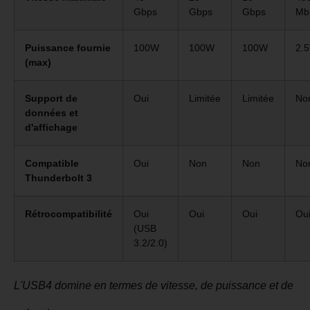
Gbps
Gbps
Gbps
Mb
Puissance fournie
100W
100W
100W
2.
(max)
Support de
Oui
Limitée
Limitée
No
données et
d'affichage
Compatible
Oui
Non
Non
No
Thunderbolt 3
Rétrocompatibilité
Oui
Oui
Oui
Ou
(USB
3.2/2.0)
L'USB4 domine en termes de vitesse, de puissance et de