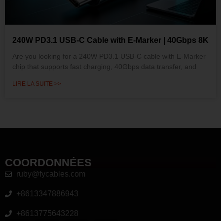
240W PD3.1 USB-C Cable with E-Marker | 40Gbps 8K
Are you looking for a 240W PD3.1 USB-C cable with E-Marker
chip that supports fast charging, 40Gbps data transfer, and
LIRE LA SUITE >>
COORDONNÉES
ruby@fycables.com
+8613347886943
+8613775643228