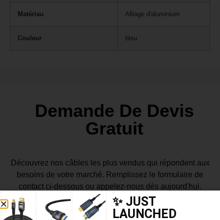
Matériau
Alliage d'aluminium
Couleur
bleu
Demande De Devis
Gratuit
Découvrez nos câbles les plus vendus qui répondent aux
besoins de votre marché. Remplissez le formulaire de
contact ci-dessous ou appelez-nous dès aujourd'hui.
✨ JUST
LAUNCHED
Réponse dans les 24 heures