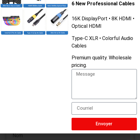
6 New Professional Cables
Envoyez-nous un message si vous avez des questions ou
16K DisplayPort • 8K HDMI •
si vous souhaitez obtenir un devis. Nous vous répondrons
Optical HDMI
dans les plus brefs délais !
Type-C XLR • Colorful Audio
Localisation
Cables
WUJIN HI-TECH INDUSTRY AREA, CHANGZHOU,
JIANGSU, CHINE
Premium quality. Wholesale
pricing.
Whatsapp
+8613775643228
ou écrire
ruby@fycables.com
Envoyer
Nom