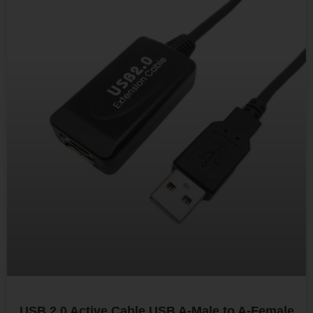
USB 2.0 Active Cable USB A-Male to A-Female