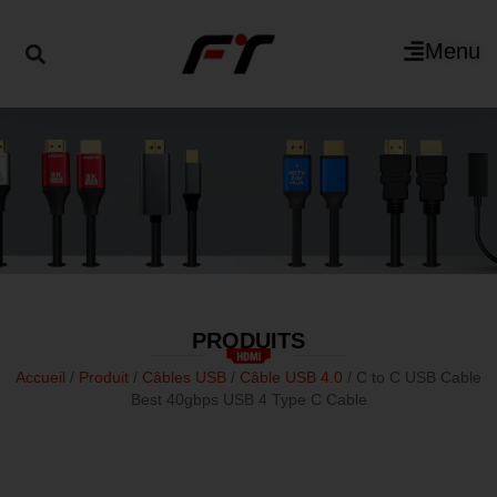
Menu
PRODUITS
Accueil
/
Produit
/
Câbles USB
/
Câble USB 4.0
/ C to C USB Cable
Best 40gbps USB 4 Type C Cable