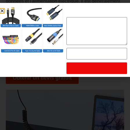
données et l'alimentation électrique. Il est généralement
utilisé pour connecter des ordinateurs à des appareils
externes, tels que des imprimantes, des appareils photo,
des téléphones portables, des équipements audio, etc. Le
câble USB peut également être utilisé pour le
chargement et la transmission de données, par exemple
pour connecter un téléphone portable ou une tablette à
un chargeur ou à un ordinateur. En résumé, le rôle du
câble USB est de transmettre des données et de fournir
de l'énergie.
Obtenir un devis gratuit