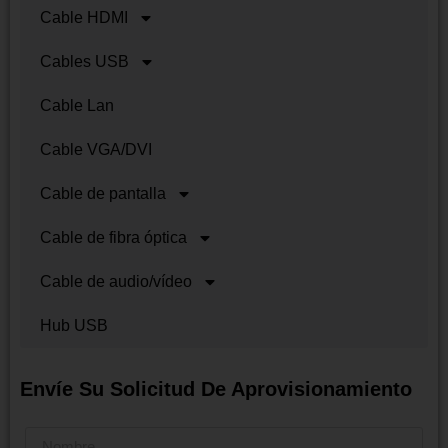
16K DisplayPort • 8K HDMI •
Optical HDMI
Type-C XLR • Colorful Audio
Cables
Cable HDMI
Premium quality. Wholesale
Cables USB
pricing.
Cable Lan
Cable VGA/DVI
Cable de pantalla
Cable de fibra óptica
Enviar
Cable de audio/vídeo
Hub USB