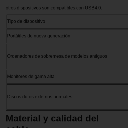
otros dispositivos son compatibles con USB4.0.
Tipo de dispositivo
Compatibilidad Descripción
Portátiles de nueva
La mayoría admite USB4.0
generación
Ordenadores de
Puede no ser compatible,
sobremesa de modelos
compruebe la interfaz de la
antiguos
placa base
Monitores de gama alta
Algunas ayudas, consulte
los parámetros del
producto
Discos duros externos
Cierto apoyo, preste
normales
atención a las
especificaciones de la