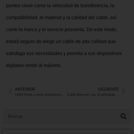
garantía pueden darle tranquilidad.
A la hora de comprar un cable USB 4.0, tenga en cuenta
puntos clave como la velocidad de transferencia, la
compatibilidad, el material y la calidad del cable, así
como la marca y el servicio posventa. De este modo,
estará seguro de elegir un cable de alta calidad que
satisfaga sus necesidades y permita a sus dispositivos
digitales rendir al máximo.
✨ JUST
LAUNCHED
ANTERIOR
SIGUIENTE
USB4 frente a otros estándares USB: Una comparación
Cable Ethernet: Las 10 principales ventajas de la actualización a alta velocidad
6 New Professional Cables