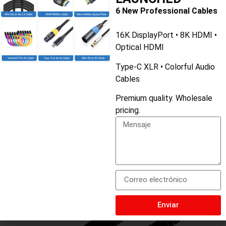
6 New Professional Cables
16K DisplayPort • 8K HDMI •
Optical HDMI
Type-C XLR • Colorful Audio
Cables
Premium quality. Wholesale
pricing.
Lc to Lc Fiber Cable Patch Cord
Enviar