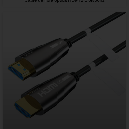
Cable de fibra óptica HDMI 2.1 8k/60hz