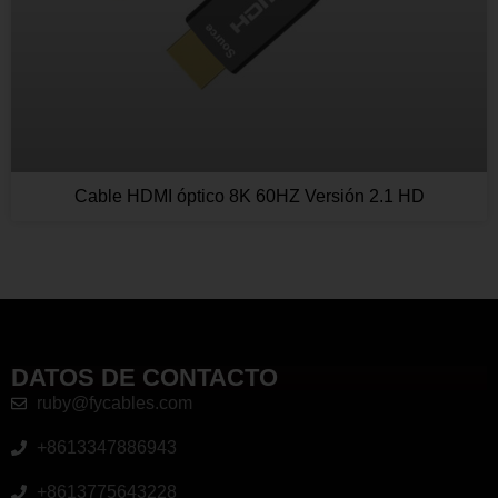
Cable HDMI óptico 8K 60HZ Versión 2.1 HD
DATOS DE CONTACTO
ruby@fycables.com
+8613347886943
+8613775643228