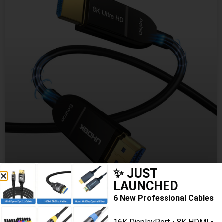
✨ JUST
LAUNCHED
6 New Professional Cables
8K HDMI 2.1 Fiber Optic Cable 48Gbps
16K DisplayPort • 8K HDMI •