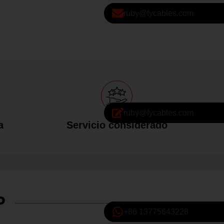
ruby@fycables.com
ruby@fycables.com
a
Servicio considerado
P
+86 13775643228