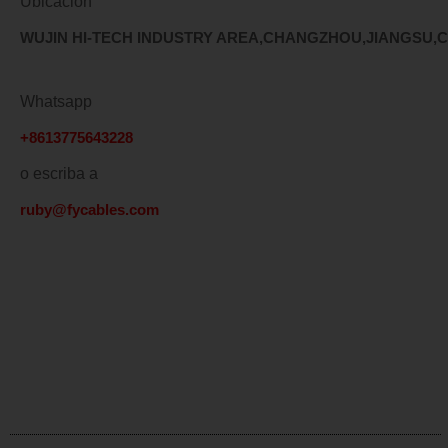
Ubicación
WUJIN HI-TECH INDUSTRY AREA,CHANGZHOU,JIANGSU,
Whatsapp
+8613775643228
o escriba a
ruby@fycables.com