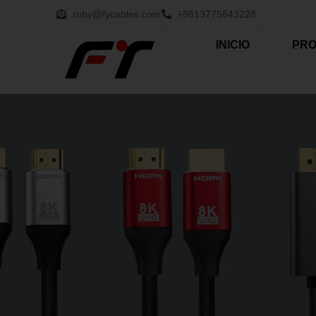
ruby@fycables.com
+8613775643228
INICIO
PR