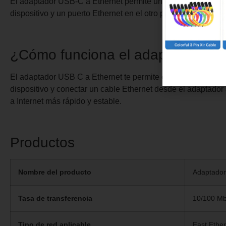
El adaptador USB-C a Ethernet permite una conexión a Inter
dispositivo y un puerto Ethernet en el otro para el cable de r
¿Cómo funciona el adaptador de
El adaptador USB C a Ethernet te permite conectar tu dispos
dispositivo y conectar un cable Ethernet desde el adaptador
a Internet más rápido y estable.
Productos
Nombre del producto
Adaptador
Tasa de transferencia
10/100 M
Tipo de red aplicable
Fast Ethe