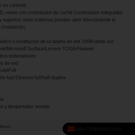
 en caliente
D, viene con controlador de caché (controlador integrado)
y superior, otros sistemas pueden abrir directamente el
 instalación.
ático o sustitución de la tarjeta de red 100M debe ser;
ok/Microsoft Surface/Lenovo YOGA/Huawei
otros ordenadores
os de red
Pv4/IPv6
 fast Ethernet full/half-duplex
ia
o y despertador remoto
Blanco
sales7@fycables.com