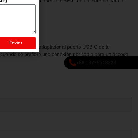
ing.
Ethernet. Tiene un conector USB-C en un extremo para tu
Enviar
es que conectar el adaptador al puerto USB C de tu
 o cuando se prefiere una conexión por cable para un acceso
+86 13775643228