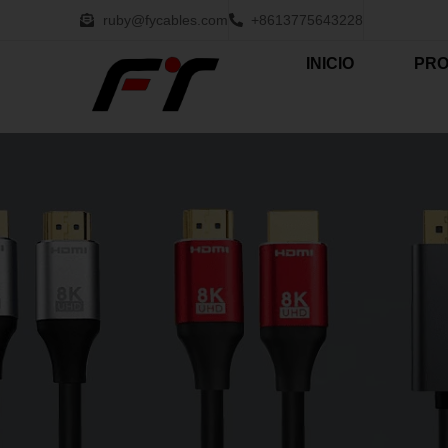
ruby@fycables.com
+8613775643228
INICIO
PR