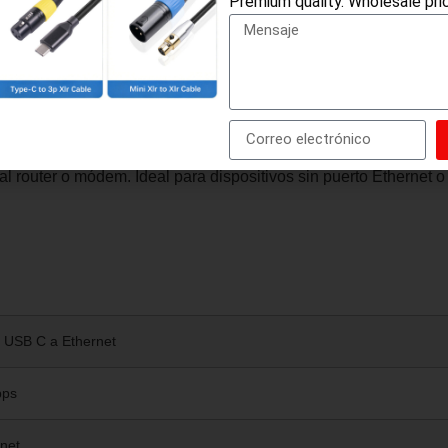
Premium quality. Wholesale pric
net estable y rápida conectando dispositivos USB-C a una red 
ed.
 USB C a Ethernet?
itivo con puerto USB C a una red Ethernet por cable. Solo tien
 al router o módem. Ideal para dispositivos sin puerto Ethernet
 USB C a Ethernet
bps
rnet