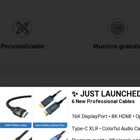
Personalizable
Muestra gratuit
daptador USB C A Ethern
✨ JUST LAUNCHE
6 New Professional Cables
16K DisplayPort • 8K HDMI • O
 Ethernet?
Type-C XLR • Colorful Audio C