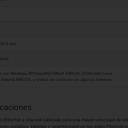
*16,9 mm
anco
e con Windows XP/Vista/Win7/Win8.1/Win10 (32/64 bits) Linux
 sistema MACOS, y realiza sin conductor en algunos sistemas.
icaciones
n Ethernet a una red cableada para una mayor velocidad de Int
omo portátiles, tabletas y smartphones) en las redes Ethernet ex