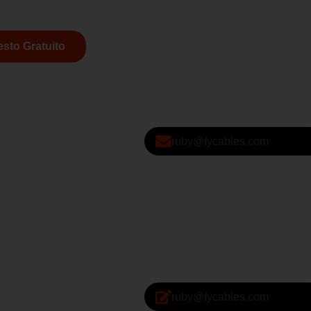
sto Gratuito
ruby@fycables.com
ruby@fycables.com