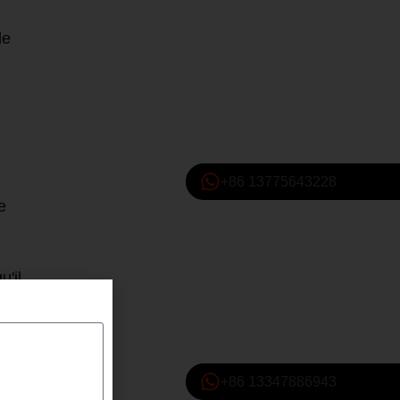
de
+86 13775643228
e
u'il
u
es
+86 13347886943