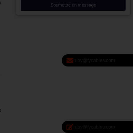
a
Soumettre un message
ruby@fycables.com
e
e
ruby@fycables.com