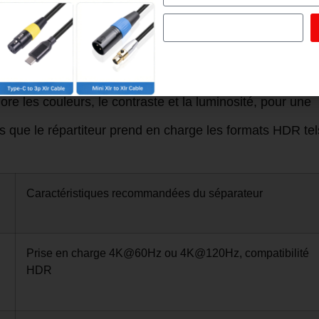
sibles, il est judicieux d'équiper votre installation d'un
s peuvent gérer la quantité massive de données
 les couleurs, le contraste et la luminosité, pour une
s que le répartiteur prend en charge les formats HDR tel
Caractéristiques recommandées du séparateur
Prise en charge 4K@60Hz ou 4K@120Hz, compatibilité
HDR