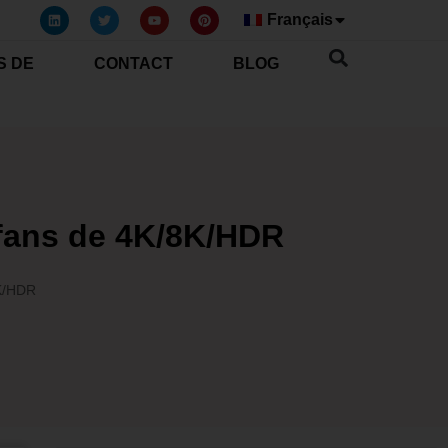
Français
S DE
CONTACT
BLOG
 fans de 4K/8K/HDR
8K/HDR