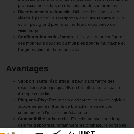
professionnelles lors de réunions ou de conférences.
Divertissement à domicile
: Diffusez des films ou des
vidéos à partir d'un smartphone ou d'une tablette sur un
écran plus grand pour une meilleure expérience de
visionnage.
Configuration multi-écrans
: Utilisez-le pour configurer
des moniteurs doubles ou multiples pour le multitâche et
l'augmentation de la productivité.
Avantages
Support haute résolution
: Il peut transmettre des
résolutions vidéo jusqu'à 4K ou 8K, offrant une qualité
d'image cristalline.
Plug-and-Play
: Pas besoin d'adaptateurs ou de logiciels
supplémentaires. Il suffit de brancher le câble pour
commencer à l'utiliser immédiatement.
Compatibilité universelle
: Fonctionne avec une large
gamme d'appareils, notamment les ordinateurs portables,
les tablettes et les smartphones dotés de ports USB-C,