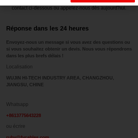
besoins de votre marché. Remplissez le formulaire de
contact ci-dessous ou appelez-nous dès aujourd'hui.
Réponse dans les 24 heures
Envoyez-nous un message si vous avez des questions ou
si vous souhaitez obtenir un devis. Nous vous répondrons
dans les plus brefs délais !
Localisation
WUJIN HI-TECH INDUSTRY AREA, CHANGZHOU,
JIANGSU, CHINE
Whatsapp
+8613775643228
ou écrire
ruby@fycables.com