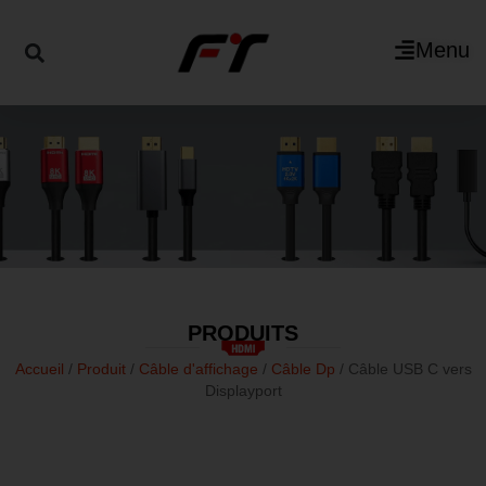
Menu
PRODUITS
Accueil
/
Produit
/
Câble d'affichage
/
Câble Dp
/ Câble USB C vers
Displayport