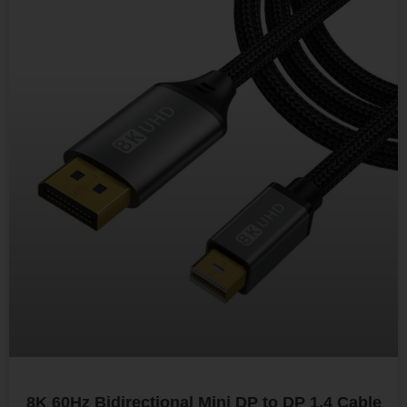
8K 60Hz Bidirectional Mini DP to DP 1.4 Cable