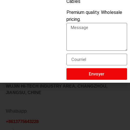
Cables
Découvrez nos câbles les plus vendus qui répondent aux
Premium quality. Wholesale
besoins de votre marché. Remplissez le formulaire de
pricing.
contact ci-dessous ou appelez-nous dès aujourd'hui.
Réponse dans les 24 heures
Envoyez-nous un message si vous avez des questions ou
si vous souhaitez obtenir un devis. Nous vous répondrons
dans les plus brefs délais !
Envoyer
Localisation
WUJIN HI-TECH INDUSTRY AREA, CHANGZHOU,
JIANGSU, CHINE
Whatsapp
+8613775643228