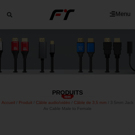
Menu
PRODUITS
Accueil
/
Produit
/
Câble audio/vidéo
/
Câble de 3,5 mm
/ 3.5mm Jack
Av Cable Male to Female