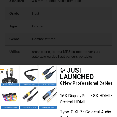
Standard
3,5 mm ou selon votre demande
Grade
Haut
Type
Coaxial
Genre
Homme-femme
Utilisé
smartphone, lecteur MP3 ou tablette vers un
autoradio ou des haut-parleurs portables
✨ JUST
LAUNCHED
6 New Professional Cables
Demande De Devis
16K DisplayPort • 8K HDMI •
Gratuit
Optical HDMI
Type-C XLR • Colorful Audio