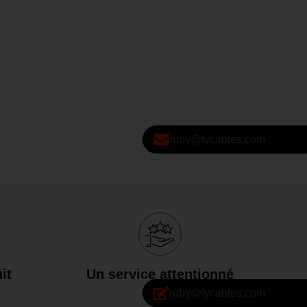
ruby@fycables.com
it
Un service attentionné
ruby@fycables.com