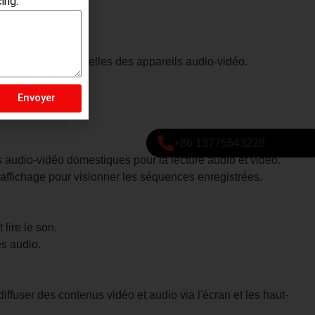
ing.
les prises AV femelles des appareils audio-vidéo.
.
Envoyer
+86 13775643228
s audio-vidéo domestiques pour la lecture audio et vidéo.
'affichage pour visionner les séquences enregistrées.
lire le son.
es audio.
ffuser des contenus vidéo et audio via l'écran et les haut-