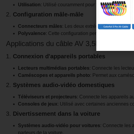
Utilisation
: Utilisé couramment pour transmettre des si
2.
Configuration mâle-mâle
Connecteurs mâles
: Les deux extrémités du câble so
Polyvalence
: Cette configuration permet une large g
Applications du câble AV 3,5MM
1.
Connexion d'appareils portables
Lecteurs multimédias portables
: Connecte les lecteu
Caméscopes et appareils photo
: Permet aux camésco
2.
Systèmes audio-vidéo domestiques
Téléviseurs et projecteurs
: Connecte les appareils aux
Consoles de jeux
: Utilisé avec certaines anciennes 
3.
Divertissement dans la voiture
Systèmes audio-vidéo pour voitures
: Connecte les a
parleurs de la voiture.