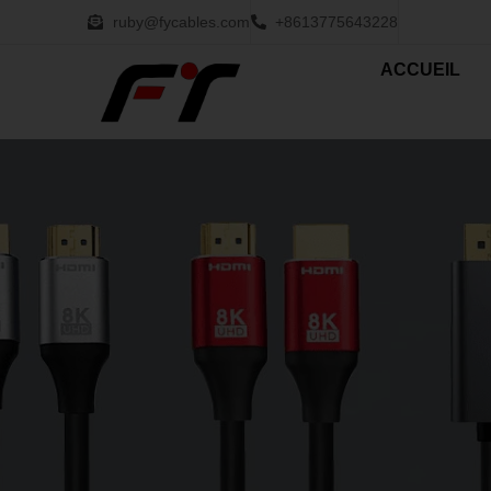
ruby@fycables.com
+8613775643228
ACCUEIL