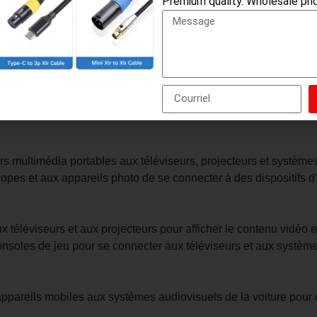
Premium quality. Wholesale pric
gnaux audio et vidéo entre des appareils.
nt équipées de connecteurs mâles, conçus pour se brancher sur 
amme de connexions audio-vidéo entre les appareils compatibles
rs multimédia portables aux téléviseurs, projecteurs et système
pes et aux appareils photo de se connecter à des dispositifs d
 téléviseurs et aux projecteurs pour afficher le contenu vidéo et 
consoles de jeu pour se connecter aux téléviseurs et aux systèm
ppareils mobiles aux systèmes audiovisuels de la voiture pour di