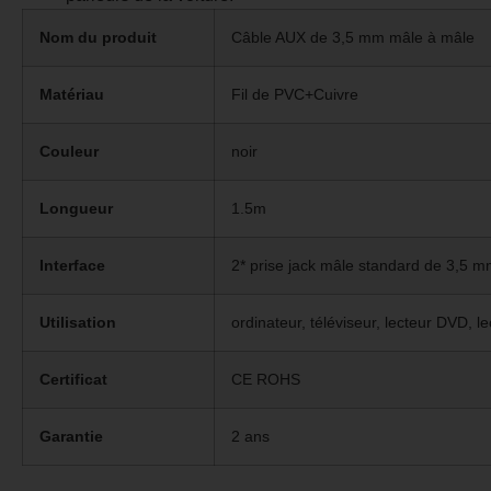
Nom du produit
Câble AUX de 3,5 mm mâle à mâle
Matériau
Fil de PVC+Cuivre
Couleur
noir
Longueur
1.5m
Interface
2* prise jack mâle standard de 3,5 
Utilisation
ordinateur, téléviseur, lecteur DVD, 
Certificat
CE ROHS
Garantie
2 ans