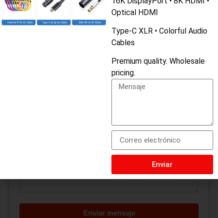
16K DisplayPort • 8K HDMI •
Cantidad
Optical HDMI
Type-C XLR • Colorful Audio
Cables
Correo electrónico
Premium quality. Wholesale
pricing.
Teléfono
Mensaje
Enviar
Enviar mensaje