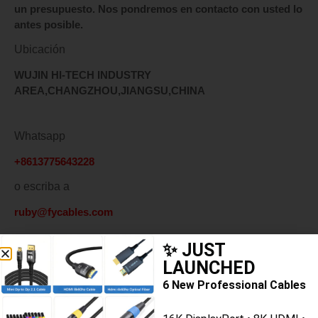
un presupuesto. Nos pondremos en contacto con usted lo
antes posible.
Ubicación
WUJIN HI-TECH INDUSTRY
AREA,CHANGZHOU,JIANGSU,CHINA
Whatsapp
+8613775643228
o escriba a
ruby@fycables.com
✨ JUST
LAUNCHED
Nombre
6 New Professional Cables