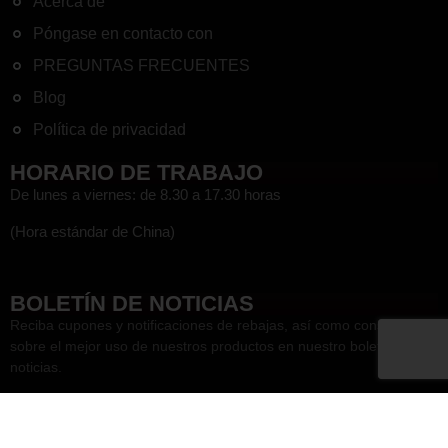
Acerca de
Póngase en contacto con
PREGUNTAS FRECUENTES
Blog
Política de privacidad
HORARIO DE TRABAJO
De lunes a viernes: de 8.30 a 17.30 horas
(Hora estándar de China)
HEF
BOLETÍN DE NOTICIAS
Reciba cupones y notificaciones de rebajas, así como consejos
sobre el mejor uso de nuestros productos en nuestro boletín de
noticias.