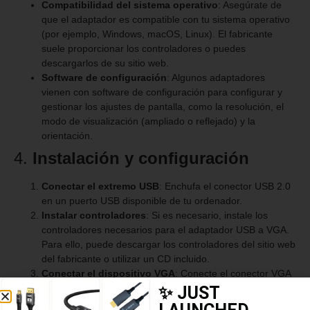
Compatibilidad del sistema operativo
: Asegúrate de
que el adaptador es compatible con tu sistema operativo
(por ejemplo, Windows, macOS, Linux). El fabricante
suele proporcionar los controladores o puedes
descargarlos de su sitio web.
Software de configuración
: Algunos adaptadores
vienen con software de configuración para configurar y
gestionar los ajustes de pantalla, como la resolución, el
modo de visualización (ampliado o reflejado) y la
orientación.
4.
Instalación y configuración
Conectar el extremo USB
: Enchufa el conector USB 2.0
en un puerto USB disponible de tu ordenador.
Instalar controladores
: Si es necesario, instale los
controladores necesarios para el adaptador USB a VGA.
Para ello, puede descargar los controladores del sitio web
del fabricante o utilizar un CD incluido.
Conectar el dispositivo VGA
: Conecte el conector VGA
al monitor o proyector.
✨ JUST
Configurar los ajustes de pantalla
: Utiliza el software