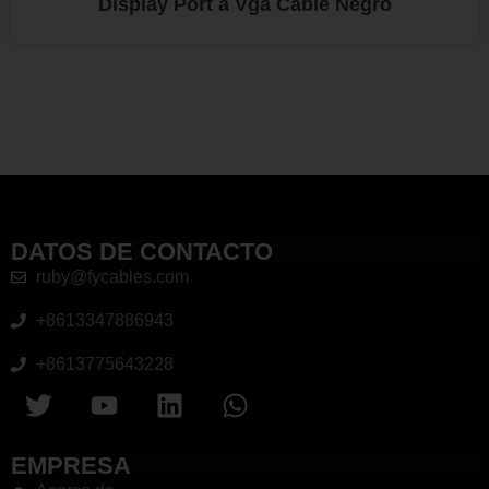
Display Port a Vga Cable Negro
DATOS DE CONTACTO
ruby@fycables.com
+8613347886943
+8613775643228
EMPRESA