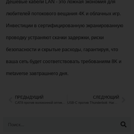
Дешевые кабели LAN - это ложная экономия для
любителей потокового вещания 4K и облачных игр.
Инвестиции в сертифицированную экранированную
проводку устраняют скачки задержки, риски
безопасности и скрытые расходы, гарантируя, что
ваша сеть будет соответствовать требованиям 8K и
metaverse завтрашнего дня.
ПРЕДЫДУЩИЙ
СЛЕДУЮЩИЙ
CAT8 против волоконной оптики: Битва центров обработки данных на коротких расстояниях
USB-C против Thunderbolt: Наглядное руководство по портам