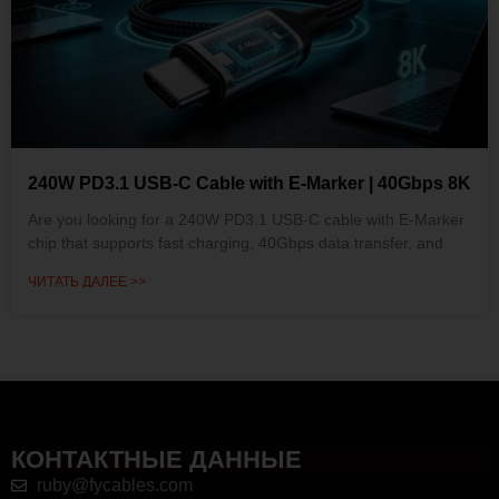
240W PD3.1 USB-C Cable with E-Marker | 40Gbps 8K
Are you looking for a 240W PD3.1 USB-C cable with E-Marker
chip that supports fast charging, 40Gbps data transfer, and
ЧИТАТЬ ДАЛЕЕ >>
КОНТАКТНЫЕ ДАННЫЕ
ruby@fycables.com