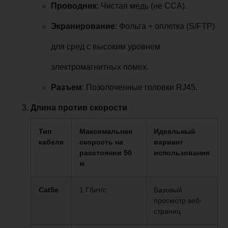
Проводник
: Чистая медь (не CCA).
Экранирование
: Фольга + оплетка (S/FTP)
для сред с высоким уровнем
электромагнитных помех.
Разъем
: Позолоченные головки RJ45.
Длина против скорости
Тип
Максимальная
Идеальный
кабеля
скорость на
вариант
расстоянии 50
использования
м
Cat5e
1 Гбит/с
Базовый
просмотр веб-
страниц