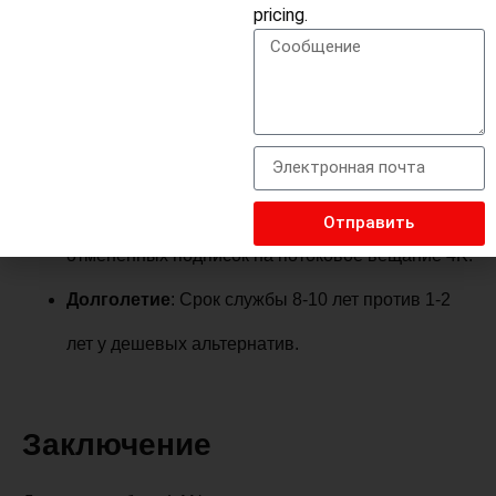
pricing.
против $5 у обычного кабеля, он окупается:
Игровые
: Отказ от платы за "приоритетный
доступ" в размере $60 в месяц для облачных игр
без задержек.
Потоковое вещание
: Избежать $300/год
Отправить
отмененных подписок на потоковое вещание 4K.
Долголетие
: Срок службы 8-10 лет против 1-2
лет у дешевых альтернатив.
Заключение