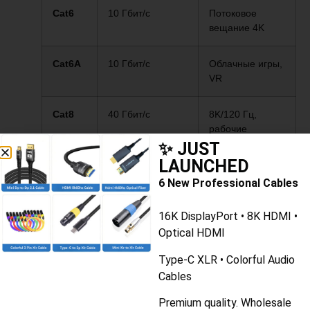
Cat6
10 Гбит/с
Потоковое
вещание 4K
Cat6A
10 Гбит/с
Облачные игры,
VR
Cat8
40 Гбит/с
8K/120 Гц,
рабочие
нагрузки ИИ
✨ JUST
LAUNCHED
6 New Professional Cables
16K DisplayPort • 8K HDMI •
Окупаемость инвестиций в
Optical HDMI
кабельные системы
Type-C XLR • Colorful Audio
премиум-класса
Cables
Premium quality. Wholesale
Хотя сертифицированный кабель Cat6A стоит ~$15