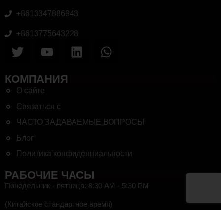
+8613347886943
+8613775643228
КОМПАНИЯ
О сайте
Связаться с
ЧАСТО ЗАДАВАЕМЫЕ ВОПРОСЫ
Блог
Политика конфиденциальности
РАБОЧИЕ ЧАСЫ
Понедельник - пятница: 8:30 AM - 5:30 PM
(Китайское стандартное время)
HEF