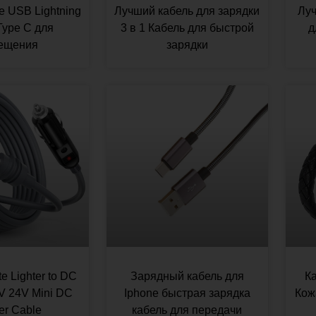
e USB Lightning
Лучший кабель для зарядки
Луч
Type C для
3 в 1 Кабель для быстрой
д
ещения
зарядки
te Lighter to DC
Зарядный кабель для
К
2V 24V Mini DC
Iphone быстрая зарядка
Кож
r Cable
кабель для передачи