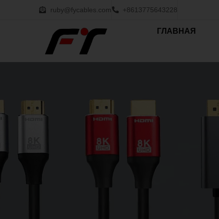
ruby@fycables.com
+8613775643228
ГЛАВНАЯ