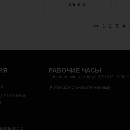
данных
<<
1
2
3
4
ИЯ
РАБОЧИЕ ЧАСЫ
Понедельник - пятница: 8:30 AM - 5:30 
 с
(Китайское стандартное время)
АДАВАЕМЫЕ
HEF
Ы
циальности