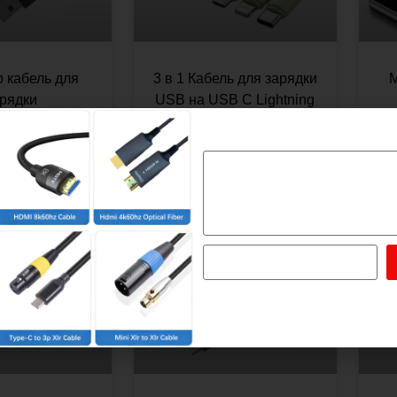
b кабель для
3 в 1 Кабель для зарядки
М
рядки
USB на USB C Lightning
Micro Cable