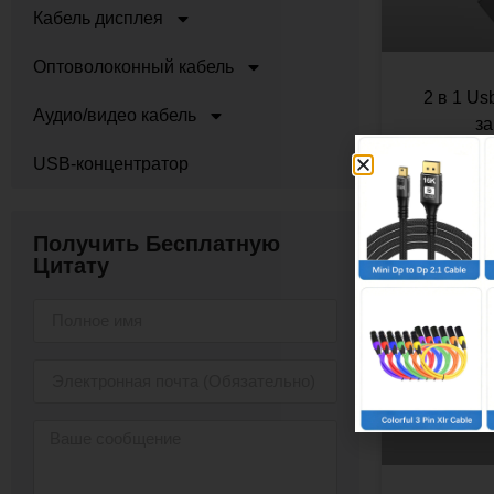
Кабель дисплея
Оптоволоконный кабель
2 в 1 Us
Аудио/видео кабель
за
USB-концентратор
Получить Бесплатную
Цитату