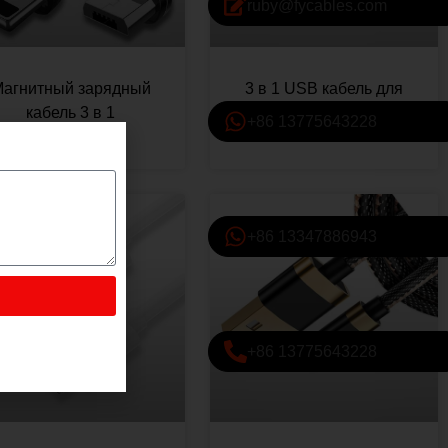
ruby@fycables.com
агнитный зарядный
3 в 1 USB кабель для
кабель 3 в 1
хранения данных
+86 13775643228
+86 13347886943
+86 13775643228