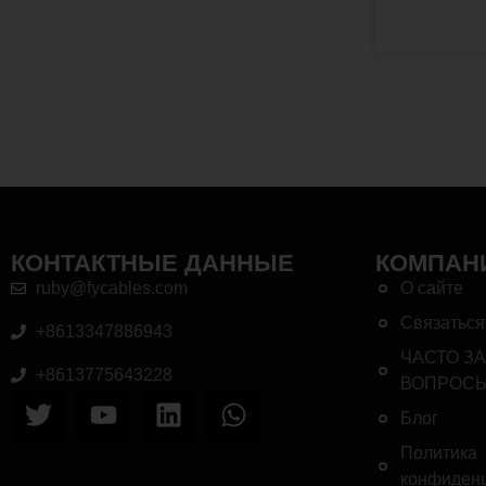
КОНТАКТНЫЕ ДАННЫЕ
КОМПАН
ruby@fycables.com
О сайте
Связаться
+8613347886943
ЧАСТО З
+8613775643228
ВОПРОС
Блог
Политика
конфиден