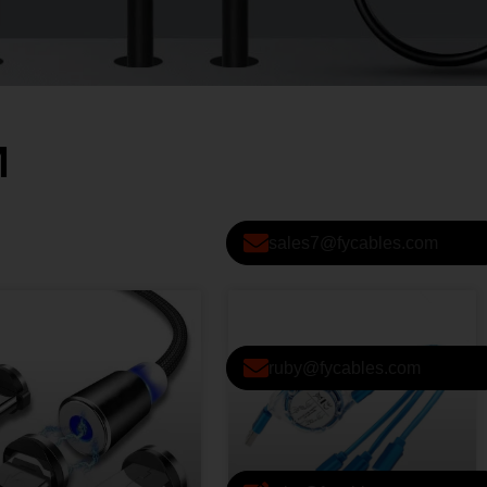
И
sales7@fycables.com
ruby@fycables.com