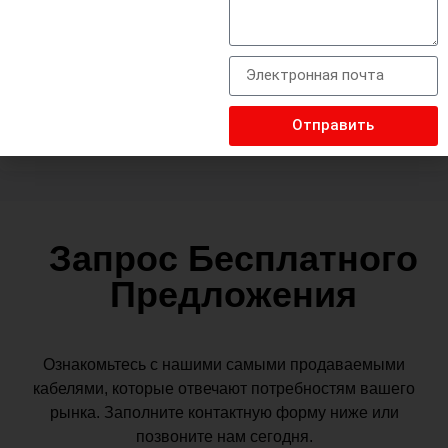
Длина
0.24m
Разъем
tps
Характеристика
Зарядка для iPhone, micro usb, USB-C
Отправить
Запрос Бесплатного
Предложения
Ознакомьтесь с нашими самыми продаваемыми
кабелями, которые отвечают потребностям вашего
рынка. Заполните контактную форму ниже или
позвоните нам сегодня.