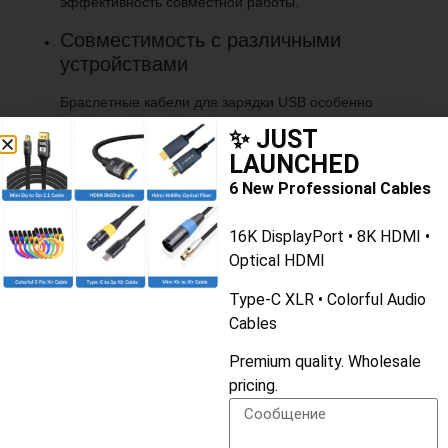
эффективность совместной работы.
Совместимость с различными
устройствами
Браслетные кабели для зарядки USB особенно
полезны для пользователей, имеющих несколько
✨ JUST
устройств с различными типами USB-портов.
LAUNCHED
Благодаря этому пользователи могут быстро и
эффективно заряжать и подключать свои устройства,
6 New Professional Cables
обеспечивая экономичное решение для управления
несколькими устройствами.
16K DisplayPort • 8K HDMI •
Optical HDMI
Функция
Передача данных и быстрое зарядное
устройство
Type-C XLR • Colorful Audio
Cables
Материал
Голая медь+TPS
Premium quality. Wholesale
pricing.
Цвет
Синий/красный/зеленый/белый/черный/
пурпурный