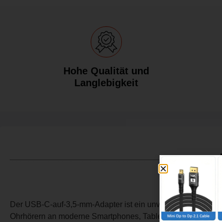
Hohe Qualität und
Langlebigkeit
Der USB-C-auf-3,5-mm-Adapter ist ein unverzichtbares Zub
Ohrhörern an moderne Smartphones, Tablets und Laptops m