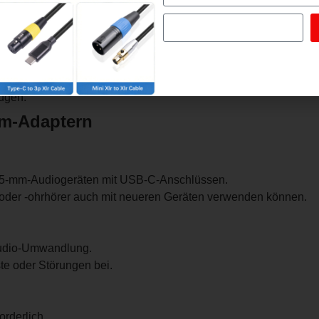
er?
ubehör, das das digitale Audiosignal von einem USB-C-Anschlu
fhörer, Ohrhörer oder andere Audiogeräte an ein USB-C-Gerät a
fügen.
mm-Adaptern
,5-mm-Audiogeräten mit USB-C-Anschlüssen.
er oder -ohrhörer auch mit neueren Geräten verwenden können.
-Audio-Umwandlung.
te oder Störungen bei.
orderlich.