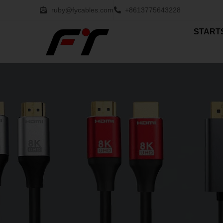
ruby@fycables.com
+8613775643228
START