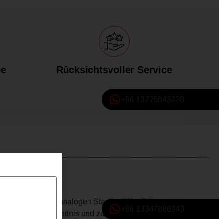
be
Rücksichtsvoller Service
+86 13775643228
r
en Anschluss von analogen Standard-Kopfhörern oder
+86 13347886943
itfaden zum Verständnis und zur Verwendung eines USB-C-