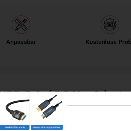
Anpassbar
Kostenlose Pro
USB C Auf 3.5 Mm Adapte
ehör für Geräte ohne 3,5-mm-Kopfhörerbuchse. Er ermöglicht d
it USB-C-Anschlüssen. Hier finden Sie einen umfassenden Le