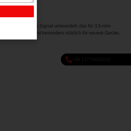
ss in ein analoges Signal umwandelt, das für 3,5-mm-
nschließen. Es ist besonders nützlich für neuere Geräte,
+86 13775643228