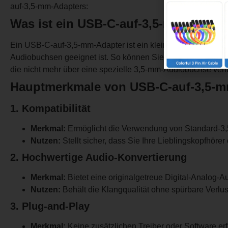
auf-3,5-mm-Adapters:
Was ist ein USB-C-auf-3,5-mm-Adapt
Ein USB-C-auf-3,5-mm-Adapter ist ein kleines, kompaktes Z
Audiobuchsen geeignet ist. So können Sie herkömmliche Kop
die nicht mehr über eine spezielle 3,5-mm-Audiobuchse ver
Hauptmerkmale von USB-C-auf-3,5-
1. Kompatibilität
Merkmal:
Ermöglicht die Verwendung von Standard-3
Nutzen:
Stellt sicher, dass Sie Ihre Lieblingskopfhör
2. Hochwertige Audio-Konvertierung
Merkmal:
Bietet eine originalgetreue Digital-Analog
Nutzen:
Behält die Klangqualität ohne spürbare Verlus
3. Plug-and-Play
Merkmal:
Keine zusätzlichen Treiber oder Software erf