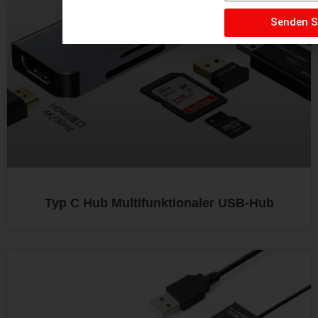
Senden S
Typ C Hub Multifunktionaler USB-Hub