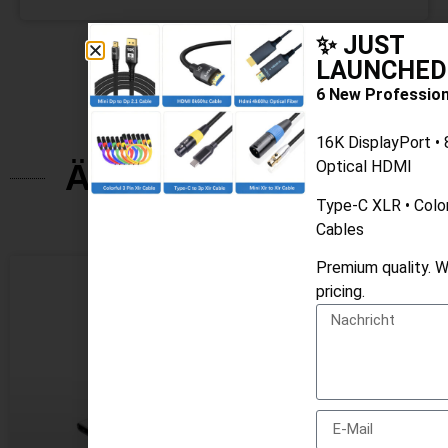
✨ JUST
LAUNCHED
6 New Profession
16K DisplayPort •
Ähnliche Produkte
Optical HDMI
Type-C XLR • Color
Cables
Premium quality. 
pricing.