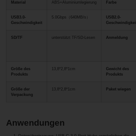
Material
ABS+Aluminiumlegierung
Farbe
USB3.0-
5.0Gbps（640MB/s）
USB2.0-
Geschwindigkeit
Geschwindigkei
SD/TF
unterstützt TF/SD-Lesen
Anmeldung
Größe des
13,8*2,8*1cm
Gewicht des
Produkts
Produkts
Größe der
13,8*2,8*1cm
Paket wiegen
Verpackung
Anwendungen
Datenübertragung: USB-C-3.0-Port-Hubs ermöglichen die