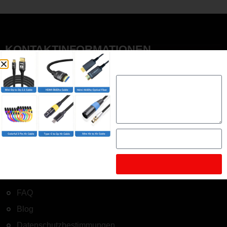
KONTAKTINFORMATIONEN
ruby@fycables.com
+8613347886943
+8613775643228
UNTERNEHMEN
Über
Kontakt
FAQ
Blog
Datenschutzbestimmungen